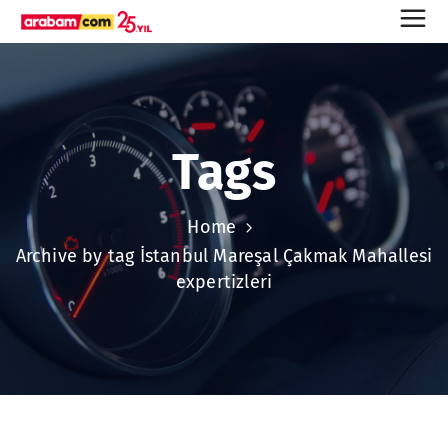
Tags
Home
Archive by tag İstanbul Mareşal Çakmak Mahallesi
expertizleri