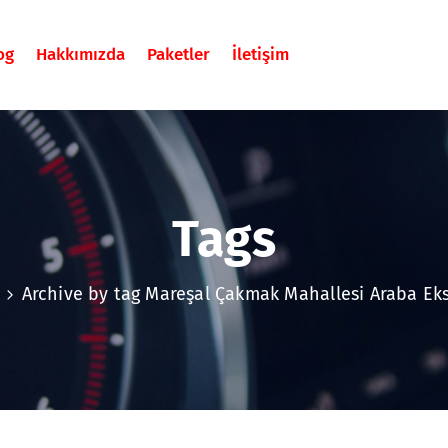
og
Hakkımızda
Paketler
İletişim
Tags
Archive by tag Mareşal Çakmak Mahallesi Araba Eks