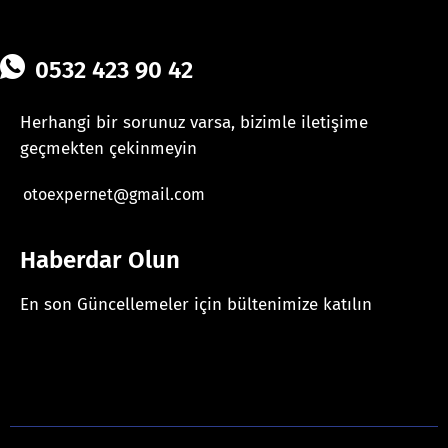
0532 423 90 42
Herhangi bir sorunuz varsa, bizimle iletişime
geçmekten çekinmeyin
otoexpernet@gmail.com
Haberdar Olun
En son Güncellemeler için bültenimize katılın
[mc4wp_form id="625"]