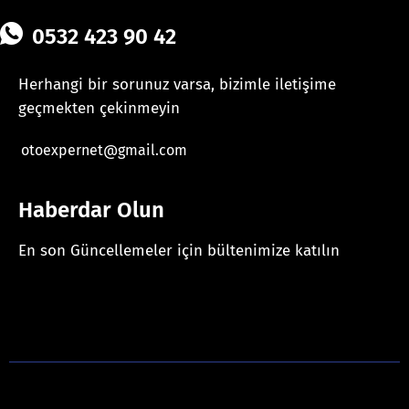
0532 423 90 42
Herhangi bir sorunuz varsa, bizimle iletişime
geçmekten çekinmeyin
otoexpernet@gmail.com
Haberdar Olun
En son Güncellemeler için bültenimize katılın
[mc4wp_form id="625"]