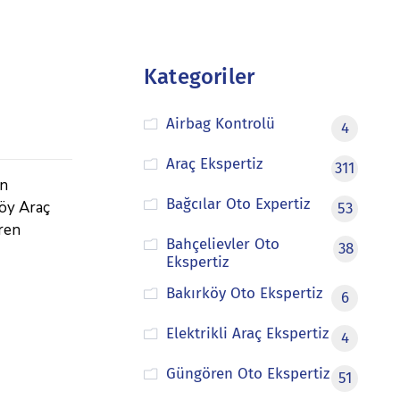
Kategoriler
Airbag Kontrolü
4
Araç Ekspertiz
311
in
Bağcılar Oto Expertiz
köy Araç
53
fren
Bahçelievler Oto
38
Ekspertiz
Bakırköy Oto Ekspertiz
6
Elektrikli Araç Ekspertiz
4
Güngören Oto Ekspertiz
51