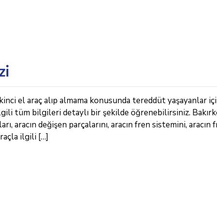
zi
kinci el araç alıp almama konusunda tereddüt yaşayanlar iç
lgili tüm bilgileri detaylı bir şekilde öğrenebilirsiniz. Bakır
ları, aracın değişen parçalarını, aracın fren sistemini, aracın 
çla ilgili […]