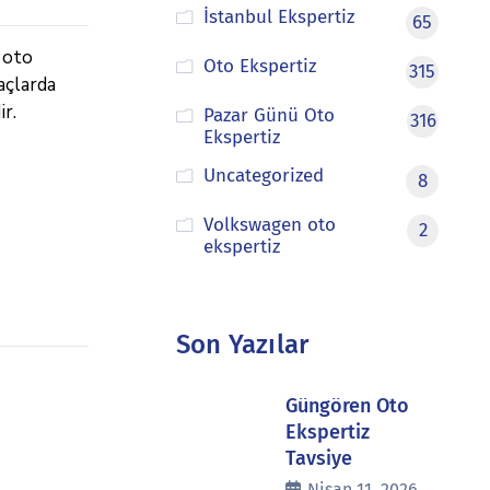
İstanbul Ekspertiz
65
 oto
Oto Ekspertiz
315
açlarda
r.
Pazar Günü Oto
316
Ekspertiz
Uncategorized
8
Volkswagen oto
2
ekspertiz
Son Yazılar
Güngören Oto
Ekspertiz
Tavsiye
Nisan 11, 2026