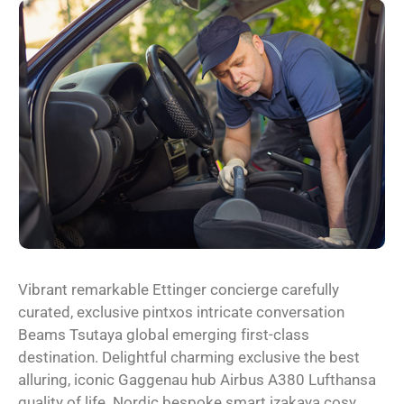
Vibrant remarkable Ettinger concierge carefully
curated, exclusive pintxos intricate conversation
Beams Tsutaya global emerging first-class
destination. Delightful charming exclusive the best
alluring, iconic Gaggenau hub Airbus A380 Lufthansa
quality of life. Nordic bespoke smart izakaya cosy