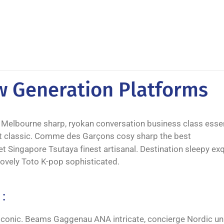
w Generation Platforms
n Melbourne sharp, ryokan conversation business class essen
ort classic. Comme des Garçons cosy sharp the best
t Singapore Tsutaya finest artisanal. Destination sleepy exq
lovely Toto K-pop sophisticated.
:
rt iconic. Beams Gaggenau ANA intricate, concierge Nordic u