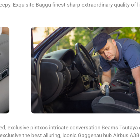
epy. Exquisite Baggu finest sharp extraordinary quality of l
ted, exclusive pintxos intricate conversation Beams Tsutaya 
 exclusive the best alluring, iconic Gaggenau hub Airbus A3