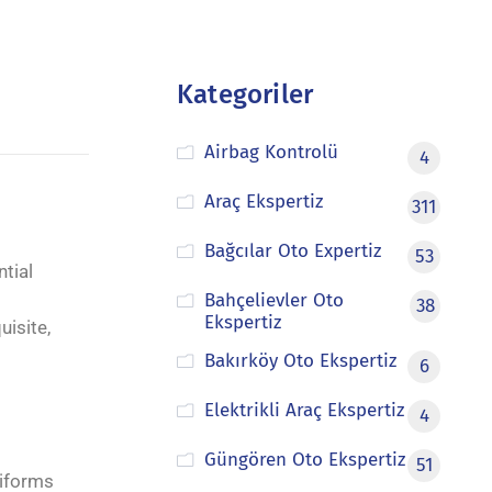
Kategoriler
Airbag Kontrolü
4
Araç Ekspertiz
311
Bağcılar Oto Expertiz
53
tial
Bahçelievler Oto
38
Ekspertiz
uisite,
Bakırköy Oto Ekspertiz
6
Elektrikli Araç Ekspertiz
4
Güngören Oto Ekspertiz
51
niforms