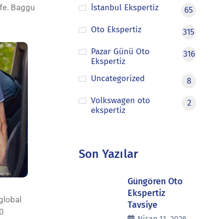
ife. Baggu
İstanbul Ekspertiz
65
Oto Ekspertiz
315
Pazar Günü Oto
316
Ekspertiz
Uncategorized
8
Volkswagen oto
2
ekspertiz
Son Yazılar
Güngören Oto
Ekspertiz
global
Tavsiye
80
Nisan 11, 2026