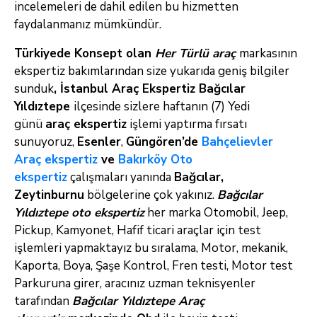
incelemeleri de dahil edilen bu hizmetten
faydalanmanız mümkündür.
Türkiyede Konsept olan
Her Türlü araç
markasının
ekspertiz bakımlarından size yukarıda geniş bilgiler
sunduk
,
İstanbul Araç Ekspertiz Bağcılar
Yıldıztepe
ilçesinde sizlere haftanın (7) Yedi
günü
araç ekspertiz
işlemi yaptırma fırsatı
sunuyoruz,
Esenler
,
Güngören’de
Bahçelievler
Araç ekspertiz
ve
Bakırköy Oto
ekspertiz
çalışmaları yanında
Bağcılar,
Zeytinburnu
bölgelerine çok yakınız.
Bağcılar
Yıldıztepe oto ekspertiz
her marka Otomobil, Jeep,
Pickup, Kamyonet, Hafif ticari araçlar için test
işlemleri yapmaktayız bu sıralama, Motor, mekanik,
Kaporta, Boya, Şaşe Kontrol, Fren testi, Motor test
Parkuruna girer, aracınız uzman teknisyenler
tarafından
Bağcılar Yıldıztepe
Araç