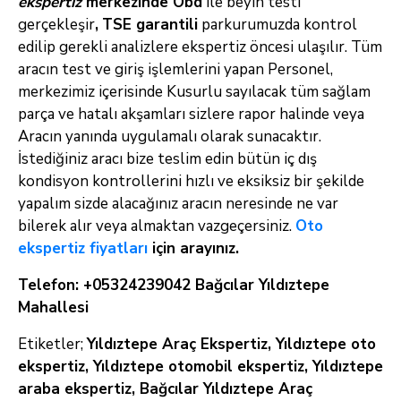
ekspertiz
merkezinde Obd
ile beyin testi
gerçekleşir
,
TSE garantili
parkurumuzda kontrol
edilip gerekli analizlere ekspertiz öncesi ulaşılır. Tüm
aracın test ve giriş işlemlerini yapan Personel,
merkezimiz içerisinde Kusurlu sayılacak tüm sağlam
parça ve hatalı akşamları sizlere rapor halinde veya
Aracın yanında uygulamalı olarak sunacaktır.
İstediğiniz aracı bize teslim edin bütün iç dış
kondisyon kontrollerini hızlı ve eksiksiz bir şekilde
yapalım sizde alacağınız aracın neresinde ne var
bilerek alır veya almaktan vazgeçersiniz.
Oto
ekspertiz fiyatları
için arayınız.
Telefon: +05324239042 Bağcılar Yıldıztepe
Mahallesi
Etiketler;
Yıldıztepe Araç Ekspertiz, Yıldıztepe oto
ekspertiz, Yıldıztepe otomobil ekspertiz, Yıldıztepe
araba ekspertiz, Bağcılar Yıldıztepe Araç