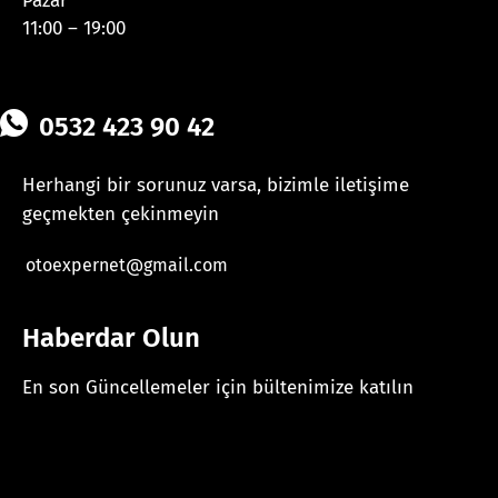
Pazar
11:00 – 19:00
0532 423 90 42
Herhangi bir sorunuz varsa, bizimle iletişime
geçmekten çekinmeyin
otoexpernet@gmail.com
Haberdar Olun
En son Güncellemeler için bültenimize katılın
[mc4wp_form id="625"]