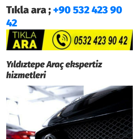
Tıkla ara ;
+90 532 423 90
42
Yıldıztepe Araç ekspertiz
hizmetleri