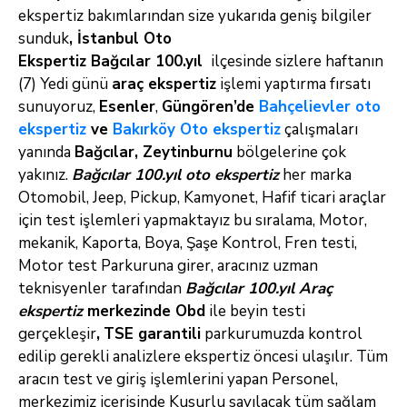
ekspertiz bakımlarından size yukarıda geniş bilgiler
sunduk
,
İstanbul Oto
Ekspertiz Bağcılar 100.yıl
ilçesinde sizlere haftanın
(7) Yedi günü
araç ekspertiz
işlemi yaptırma fırsatı
sunuyoruz,
Esenler
,
Güngören’de
Bahçelievler oto
ekspertiz
ve
Bakırköy Oto ekspertiz
çalışmaları
yanında
Bağcılar, Zeytinburnu
bölgelerine çok
yakınız.
Bağcılar 100.yıl oto ekspertiz
her marka
Otomobil, Jeep, Pickup, Kamyonet, Hafif ticari araçlar
için test işlemleri yapmaktayız bu sıralama, Motor,
mekanik, Kaporta, Boya, Şaşe Kontrol, Fren testi,
Motor test Parkuruna girer, aracınız uzman
teknisyenler tarafından
Bağcılar 100.yıl
Araç
ekspertiz
merkezinde Obd
ile beyin testi
gerçekleşir
,
TSE garantili
parkurumuzda kontrol
edilip gerekli analizlere ekspertiz öncesi ulaşılır. Tüm
aracın test ve giriş işlemlerini yapan Personel,
merkezimiz içerisinde Kusurlu sayılacak tüm sağlam