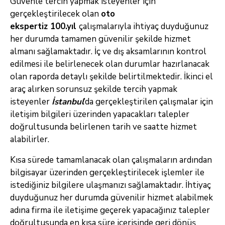
Güvenle tercih yapmak isteyenler için
gerçekleştirilecek olan
oto
ekspertiz 100.yıl
çalışmalarıyla ihtiyaç duyduğunuz
her durumda tamamen güvenilir şekilde hizmet
almanı sağlamaktadır. İç ve dış aksamlarının kontrol
edilmesi ile belirlenecek olan durumlar hazırlanacak
olan raporda detaylı şekilde belirtilmektedir. İkinci el
araç alırken sorunsuz şekilde tercih yapmak
isteyenler
İstanbul
’da gerçekleştirilen çalışmalar için
iletişim bilgileri üzerinden yapacakları talepler
doğrultusunda belirlenen tarih ve saatte hizmet
alabilirler.
Kısa sürede tamamlanacak olan çalışmaların ardından
bilgisayar üzerinden gerçekleştirilecek işlemler ile
istediğiniz bilgilere ulaşmanızı sağlamaktadır. İhtiyaç
duyduğunuz her durumda güvenilir hizmet alabilmek
adına firma ile iletişime geçerek yapacağınız talepler
doğrultusunda en kısa süre içerisinde geri dönüş