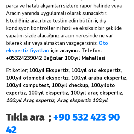
parça ve hatalı akşamları sizlere rapor halinde veya
Aracın yanında uygulamalı olarak sunacaktır.
İstediğiniz aracı bize teslim edin bütün iç dış
kondisyon kontrollerini hızlı ve eksiksiz bir şekilde
yapalım sizde alacağınız aracın neresinde ne var
bilerek alır veya almaktan vazgeçersiniz.
Oto
ekspertiz fiyatları
için arayınız. Telefon:
+05324239042 Bağcılar 100.yıl Mahallesi
Etiketler;
100.yıl Ekspertiz, 100.yıl oto ekspertiz,
100.yıl otomobil ekspertiz, 100.yıl araba ekspertiz,
100.yıl computest, 100.yıl checkup, 100.yıloto
expertiz, 100.yıl ekspertiz, 100.yıl araç ekspertiz,
100.yıl Araç expertiz, Araç ekspertiz 100.yıl
Tıkla ara ;
+90 532 423 90
42