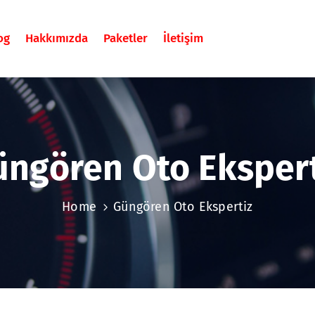
og
Hakkımızda
Paketler
İletişim
üngören Oto Ekspert
Home
Güngören Oto Ekspertiz