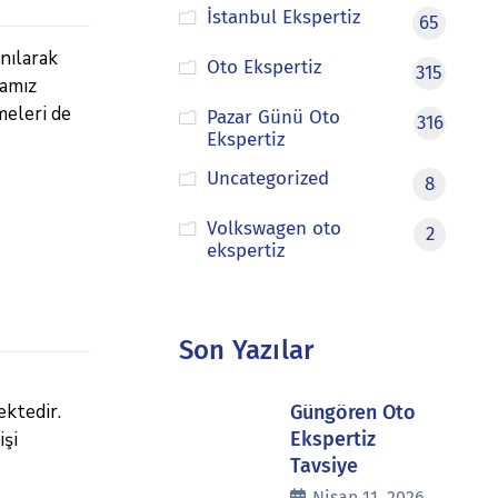
İstanbul Ekspertiz
65
nılarak
Oto Ekspertiz
315
mamız
meleri de
Pazar Günü Oto
316
Ekspertiz
Uncategorized
8
Volkswagen oto
2
ekspertiz
Son Yazılar
ektedir.
Güngören Oto
işi
Ekspertiz
Tavsiye
Nisan 11, 2026