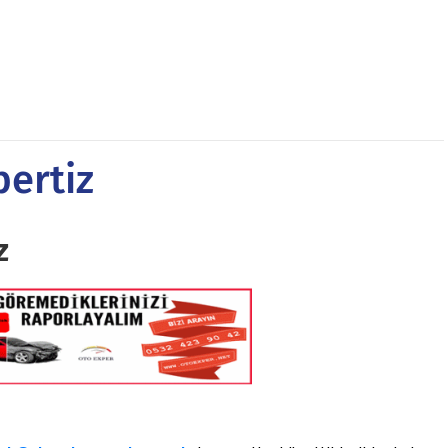
ertiz
z