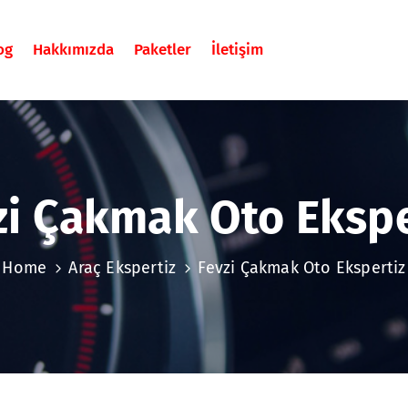
og
Hakkımızda
Paketler
İletişim
zi Çakmak Oto Ekspe
Home
Araç Ekspertiz
Fevzi Çakmak Oto Ekspertiz