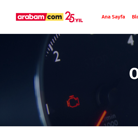
Ana Sayfa
Bl
O