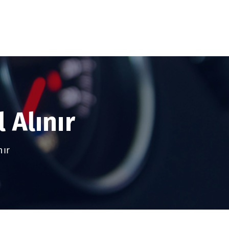
 Alınır
nır