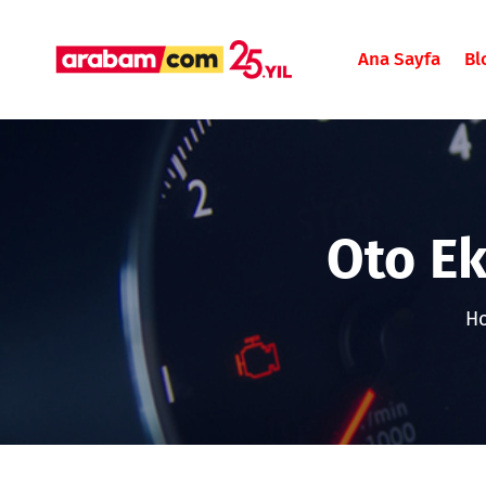
Ana Sayfa
Bl
Oto Ek
H