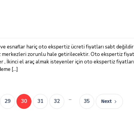
e esnaflar hariç oto ekspertiz ücreti fiyatları sabt değildir
z merkezleri zorunlu hale getirilecektir. Oto ekspertiz fiya
 İkinci el araç almak isteyenler için oto ekspertiz fiyatları
deme […]
...
29
30
31
32
35
Next