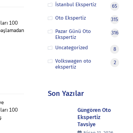
İstanbul Ekspertiz
65
Oto Ekspertiz
315
tları 100
ş başlamadan
Pazar Günü Oto
316
Ekspertiz
Uncategorized
8
Volkswagen oto
2
ekspertiz
Son Yazılar
ve
tları 100
Güngören Oto
ş
Ekspertiz
Tavsiye
Nisan 11, 2026