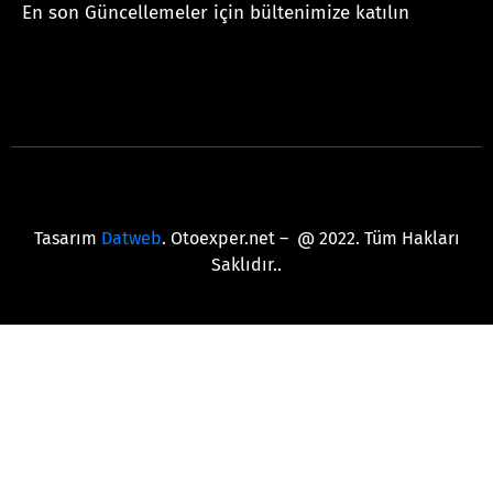
En son Güncellemeler için bültenimize katılın
[mc4wp_form id="625"]
Tasarım
Datweb
. Otoexper.net – @ 2022. Tüm Hakları
Saklıdır..